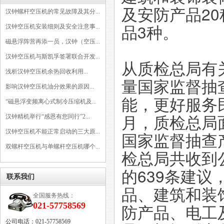
及安防产品2
汉钟螺杆空压机的常见故障及其分...
品3种。
汉钟空压机安装细则及安全注意事...
磁悬浮阵营再添一员，汉钟（空压...
汉钟空压机与斯凯孚签署联合开发...
从质检总局有
浅析汉钟空压机余热回收利用...
量国家监督抽
影响汉钟空压机油分效果的原因...
能，更好服务民
“磁悬浮变频离心式制冷压缩机及...
月，质检总局
汉钟精机举行“感恩有您同行”2...
汉钟空压机不能正常启动的三大原...
国家监督抽查产
双螺杆空压机与单螺杆空压机哪个...
检总局共收到公
的639条建
联系我们
品、建筑和装
全国服务热线：
021-57758569
防产品、电工
公司电话：021-57758569